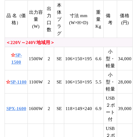
本
出
出力容
体
重
品 名（価
力
寸法 mm
備
価格
量
プ
量
格）
口
(W×H×D)
考
(円)
(W)
ラ
Kg
数
グ
＜220V～240V地域用＞
小
☆
SP-
1500W
2
SE
106×150×195
6.6
型・
34,000
1500
軽量
小
☆
SP-1100
1100W
2
SE
106×150×195
5.5
型・
28,000
軽量
USB
２ポ
SPX-1600
1600W
2
SE
118×149×240
6.9
39,000
ート
付
USB
２ポ