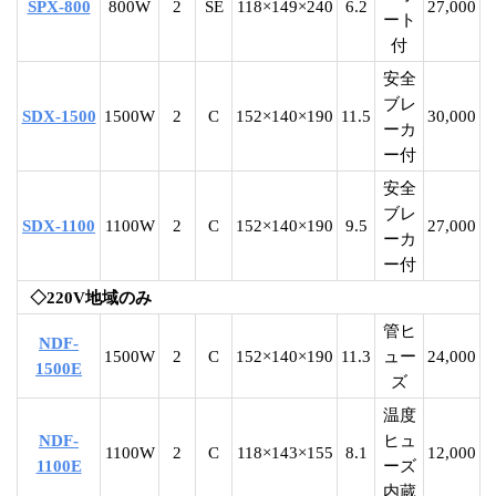
SPX-800
800W
2
SE
118×149×240
6.2
27,000
ート
付
安全
ブレ
SDX-1500
1500W
2
C
152×140×190
11.5
30,000
ーカ
ー付
安全
ブレ
SDX-1100
1100W
2
C
152×140×190
9.5
27,000
ーカ
ー付
◇220V地域のみ
管ヒ
NDF-
1500W
2
C
152×140×190
11.3
ュー
24,000
1500E
ズ
温度
NDF-
ヒュ
1100W
2
C
118×143×155
8.1
12,000
1100E
ーズ
内蔵