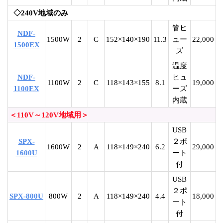
◇240V地域のみ
管ヒ
NDF-
1500W
2
C
152×140×190
11.3
ュー
22,000
1500EX
ズ
温度
NDF-
ヒュ
1100W
2
C
118×143×155
8.1
19,000
1100EX
ーズ
内蔵
＜110V～120V地域用＞
USB
SPX-
２ポ
1600W
2
A
118×149×240
6.2
29,000
1600U
ート
付
USB
２ポ
SPX-800U
800W
2
A
118×149×240
4.4
18,000
ート
付