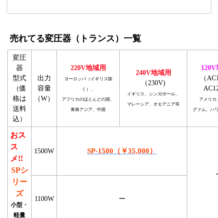
売れてる変圧器（トランス）一覧
変圧
器
220V地域用
120
240V地域用
型式
出力
（AC
ヨーロッパ（イギリス除
（230V)
（価
容量
AC1
く）、
イギリス、シンガポール、
格は
（W）
アフリカのほとんどの国、
アメリカ
マレーシア、オセアニア等
送料
東南アジア、中国
グァム、ハ
込）
おス
ス
SP-1500（￥35,000）
1500W
メ!!
SPシ
リー
ズ
1100W
ー
小型・
軽量