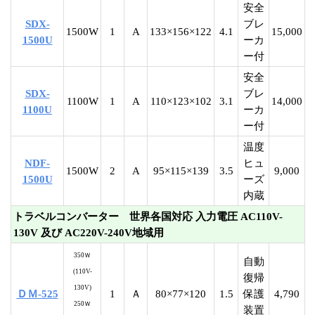
安全
SDX-
ブレ
1500W
1
A
133×156×122
4.1
15,000
1500U
ーカ
ー付
安全
SDX-
ブレ
1100W
1
A
110×123×102
3.1
14,000
1100U
ーカ
ー付
温度
NDF-
ヒュ
1500W
2
A
95×115×139
3.5
9,000
1500U
ーズ
内蔵
トラベルコンバーター 世界各国対応 入力電圧 AC110V-
130V 及び AC220V-240V地域用
350Ｗ
自動
(110V-
復帰
130V)
ＤＭ-525
1
Ａ
80×77×120
1.5
保護
4,790
250Ｗ
装置