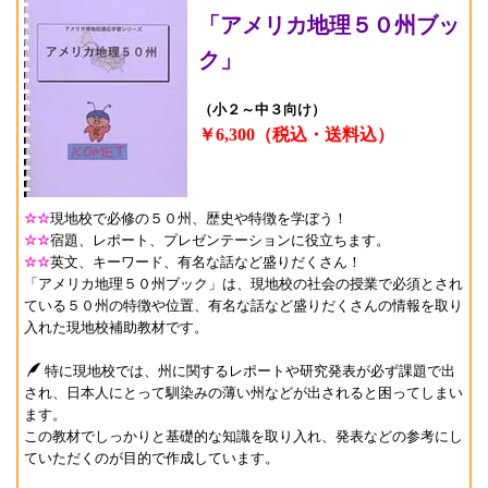
「アメリカ地理５０州ブッ
ク」
（小２～中３向け）
￥6,300（税込・送料込）
☆☆
現地校で必修の５０州、歴史や特徴を学ぼう！
☆☆
宿題、レポート、プレゼンテーションに役立ちます。
☆☆
英文、キーワード、有名な話など盛りだくさん！
「アメリカ地理５０州ブック」は、現地校の社会の授業で必須とされ
ている５０州の特徴や位置、有名な話など盛りだくさんの情報を取り
入れた現地校補助教材です。
特に現地校では、州に関するレポートや研究発表が必ず課題で出
され、日本人にとって馴染みの薄い州などが出されると困ってしまい
ます。
この教材でしっかりと基礎的な知識を取り入れ、発表などの参考にし
ていただくのが目的で作成しています。