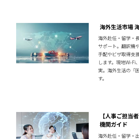
海外生活市場 
海外赴任・留学・
サポート。翻訳機
手配やビザ取得支
します。現地Wi-
実。海外生活の「
す。
【人事ご担当者
機関ガイド
海外赴任・留学・