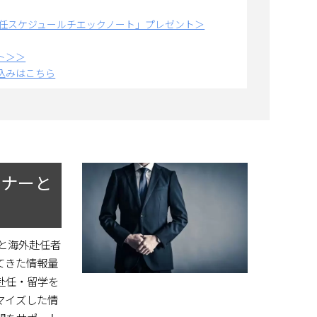
赴任スケジュールチエックノート」プレゼント＞
ト＞＞
込みはこちら
トナーと
業と海外赴任者
てきた情報量
赴任・留学を
マイズした情