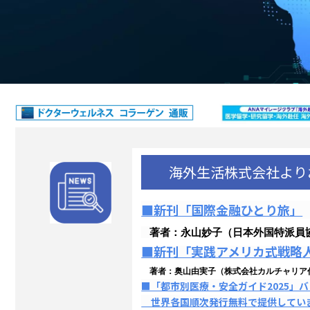
海外生活株式会社より
■新刊「国際金融ひとり旅」
著者：永山妙子（日本外国特派員
■新刊「実践アメリカ式戦略
著者：奥山由実子（株式会社カルチャリア
■「都市別医療・安全ガイド2025」
世界各国順次発行無料で提供してい