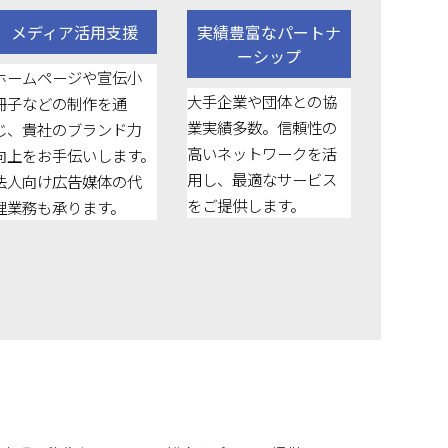
メディア活用支援
実績豊富なパートナ
ーシップ
ホームページや宣伝小
大手企業や団体との協
冊子などの制作を通
業実績多数。信頼性の
じ、貴社のブランド力
高いネットワークを活
向上をお手伝いします。
用し、最適なサービス
法人向け広告媒体の代
をご提供します。
理業務も承ります。