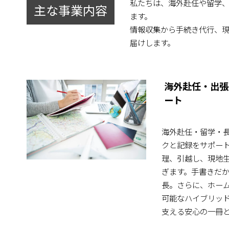
私たちは、海外赴任や留学
主な事業内容
ます。
情報収集から手続き代行、
届けします。
海外赴任・出張
ート
海外赴任・留学・
クと記録をサポー
理、引越し、現地
ぎます。手書きだ
長。さらに、ホー
可能なハイブリッ
支える安心の一冊と