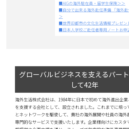
■AIGの海外駐在員・留学生保険＞＞
■自分で出来る海外赴任準備 「海外
＞
■世界83都市の文化生活情報プレゼン
■日本人学校ご赴任者専用ノートお申
グローバルビジネスを支えるパー
して42年
海外生活株式会社は、1984年に日本で初めて海外進出企
を支援する会社として、設立されました。これまでに培っ
とネットワークを駆使して、貴社の海外展開や社員の海外
専門的なサービスで支援いたします。企業様向けにカスタ